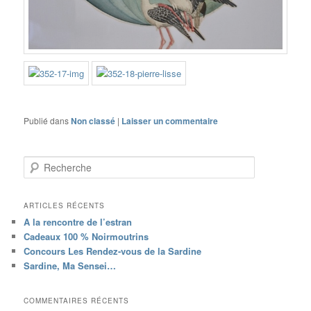
Publié dans
Non classé
|
Laisser un commentaire
R
e
c
h
ARTICLES RÉCENTS
e
A la rencontre de l’estran
r
Cadeaux 100 % Noirmoutrins
c
Concours Les Rendez-vous de la Sardine
h
Sardine, Ma Sensei…
e
COMMENTAIRES RÉCENTS